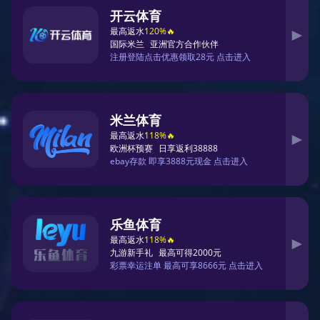
知道彩神
我们很高兴向您介绍我们的公司——新余市
彩神vll购彩
。我们
是一家专注于提供全方位运动资讯咨询服务的公司，致力于
为运动爱好者、专业运动员、体育机构和相关企业提供最
新、最全面的运动资讯和咨询服务。
我们公司成立于1995年，总部设在新余市。凭借着近30年的
行业经验和专业技术团队，我们始终坚持为客户提供高质
量、高效率的服务。我们的服务涵盖了体育赛事资讯、运动
健身指导、运动装备建议、运动营养咨询等多个领域，致力
于为客户提供全方位的运动健康支持。
作为行业领先的
彩神vll购彩
，我们与国内外多家知名体育机
构和企业建立了深入合作关系，积极推动体育产业的发展和
运动健康意识的普及。我们拥有一支高素质的团队，他们拥
有丰富的运动科学知识和临床经验，能够为客户提供专业的