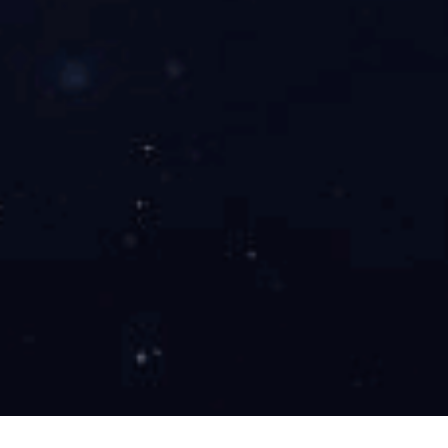
导航
知道彩神
体育热点
体育明星
服务种类
联系彩神vll
网站地图
XML