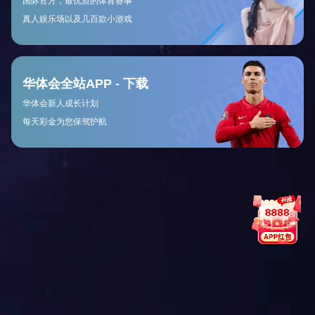
常见问题解答
如何进行体育行业的赞助合作？
进行赞助合作时需要明确双方权益、责任、合作期限和资
金等细节，签订合同确保合作顺利进行。
体育竞技赛事中的禁药是指什么？
如何评估我们公司提供的体育赛事服务？
如何建立健康的员工互助体系？