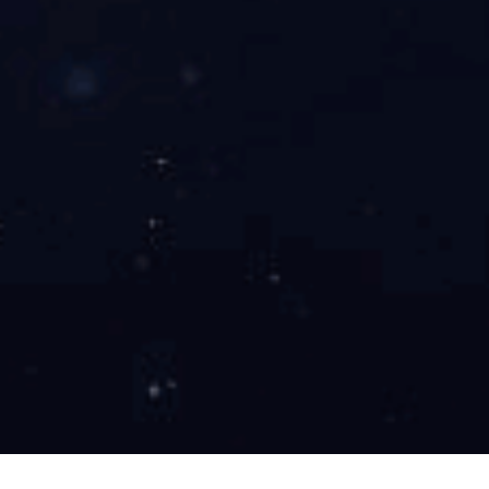
彩神(Vll)股份有限公司 - 追求健康一起成长 - 🧧🧧😄😄✅彩
神Vll,股份有限公司,追求健康✅彩神(Vll)股份有限公司 - 追求
健康一起成长👑【qdworrit.com】👑是亚洲顶级企业健康平
台,员工关怀！彩神官网提供企业健康服务、团建活动、EAP