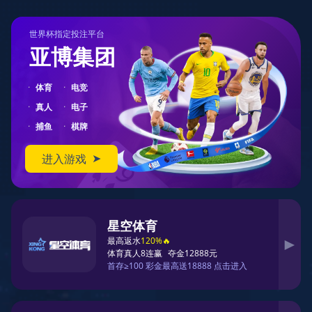
体育热点
Home
Our Works